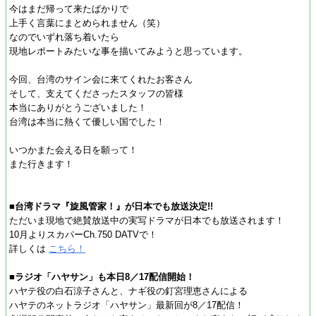
今はまだ帰って来たばかりで
上手く言葉にまとめられません（笑）
なのでいずれ落ち着いたら
現地レポートみたいな事を描いてみようと思っています。
今回、台湾のサイン会に来てくれたお客さん
そして、支えてくださったスタッフの皆様
本当にありがとうございました！
台湾は本当に熱くて優しい国でした！
いつかまた会える日を願って！
また行きます！
■台湾ドラマ『旋風管家！』が日本でも放送決定!!
ただいま現地で絶賛放送中の実写ドラマが日本でも放送されます！
10月よりスカパーCh.750 DATVで！
詳しくは
こちら！
■ラジオ「ハヤサン」も本日8／17配信開始！
ハヤテ役の白石涼子さんと、ナギ役の釘宮理恵さんによる
ハヤテのネットラジオ「ハヤサン」最新回が8／17配信！