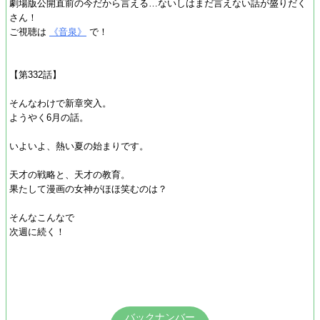
劇場版公開直前の今だから言える…ないしはまだ言えない話が盛りだく
さん！
ご視聴は
《音泉》
で！
【第332話】
そんなわけで新章突入。
ようやく6月の話。
いよいよ、熱い夏の始まりです。
天才の戦略と、天才の教育。
果たして漫画の女神がほほ笑むのは？
そんなこんなで
次週に続く！
バックナンバー