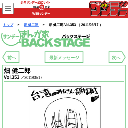
WEBサンデー
トップ
>
畑 健二郎
> 畑 健二郎 Vol.353 （ 2011/08/17 ）
まんが家バックステージ
前へ
最新メッセージ
次へ
畑 健二郎
Vol.353
／2011/08/17