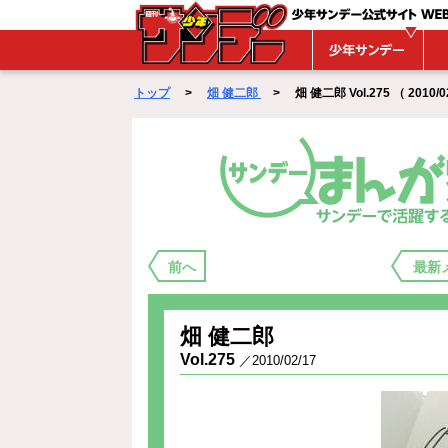
WEBサンデー
トップ
>
畑 健二郎
> 畑 健二郎 Vol.275 （ 2010/02
まんが家バックステージ
前へ
最新
畑 健二郎
Vol.275
／2010/02/17