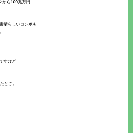
から100兆万円
素晴らしいコンボも
。
ですけど
したとさ。