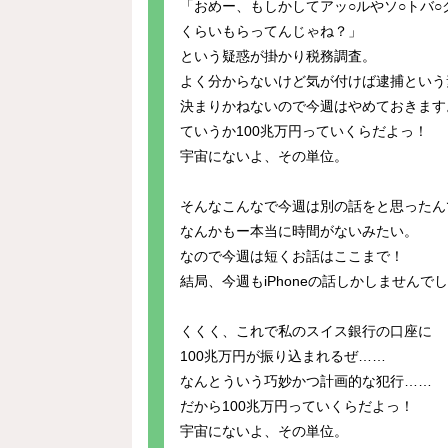
「おめー、もしかしてアッ○ルやソ○トバ○ク
くらいもらってんじゃね？」
という疑惑が掛かり税務調査。
よく分からないけど気が付けば逮捕という
決まりかねないので今週はやめておきます
ていうか100兆万円っていくらだよっ！
宇宙にないよ、その単位。
そんなこんなで今週は別の話をと思ったん
なんかもー本当に時間がないみたい。
なので今週は短くお話はここまで！
結局、今週もiPhoneの話しかしませんで
くくく、これで私のスイス銀行の口座に
100兆万円が振り込まれるぜ……
なんとういう巧妙かつ計画的な犯行……
だから100兆万円っていくらだよっ！
宇宙にないよ、その単位。