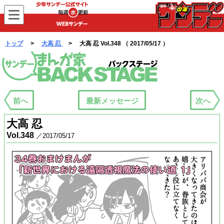
WEBサンデー
トップ
>
大高 忍
> 大高 忍 Vol.348 （ 2017/05/17 ）
まんが家バックステージ
前へ
最新メッセージ
次へ
大高 忍
Vol.348
／2017/05/17