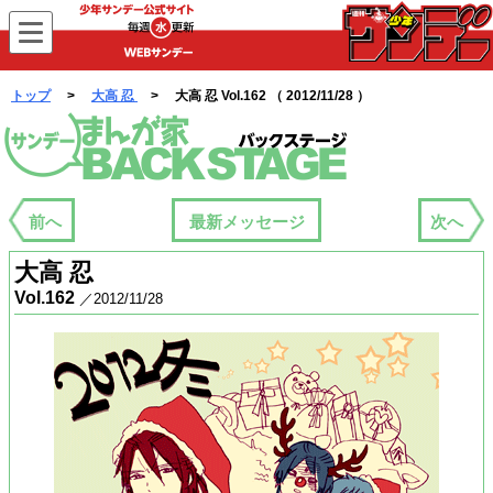
WEBサンデー
トップ
>
大高 忍
> 大高 忍 Vol.162 （ 2012/11/28 ）
まんが家バックステージ
前へ
最新メッセージ
次へ
大高 忍
Vol.162
／2012/11/28