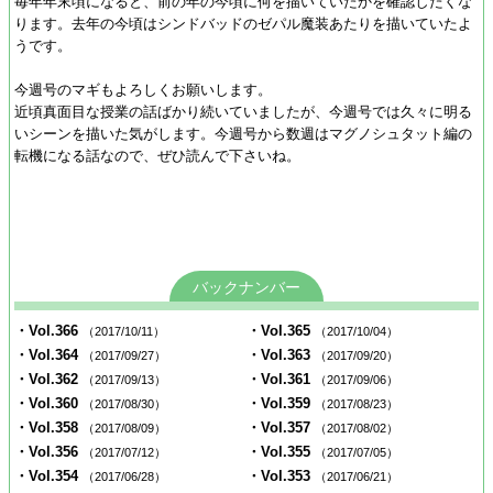
毎年年末頃になると、前の年の今頃に何を描いていたかを確認したくな
ります。去年の今頃はシンドバッドのゼパル魔装あたりを描いていたよ
うです。
今週号のマギもよろしくお願いします。
近頃真面目な授業の話ばかり続いていましたが、今週号では久々に明る
いシーンを描いた気がします。今週号から数週はマグノシュタット編の
転機になる話なので、ぜひ読んで下さいね。
バックナンバー
・Vol.366
・Vol.365
（2017/10/11）
（2017/10/04）
・Vol.364
・Vol.363
（2017/09/27）
（2017/09/20）
・Vol.362
・Vol.361
（2017/09/13）
（2017/09/06）
・Vol.360
・Vol.359
（2017/08/30）
（2017/08/23）
・Vol.358
・Vol.357
（2017/08/09）
（2017/08/02）
・Vol.356
・Vol.355
（2017/07/12）
（2017/07/05）
・Vol.354
・Vol.353
（2017/06/28）
（2017/06/21）