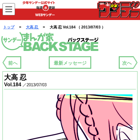
WEBサンデー
トップ
>
大高 忍
> 大高 忍 Vol.184 （ 2013/07/03 ）
まんが家バックステージ
前へ
最新メッセージ
次へ
大高 忍
Vol.184
／2013/07/03