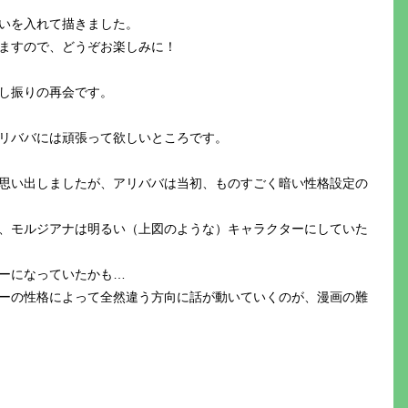
いを入れて描きました。
ますので、どうぞお楽しみに！
し振りの再会です。
リババには頑張って欲しいところです。
思い出しましたが、アリババは当初、ものすごく暗い性格設定の
、モルジアナは明るい（上図のような）キャラクターにしていた
ーになっていたかも…
ーの性格によって全然違う方向に話が動いていくのが、漫画の難