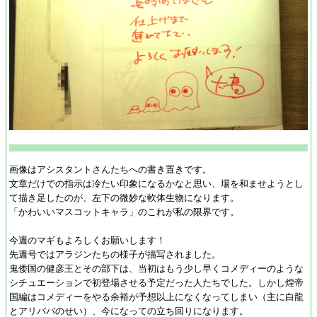
画像はアシスタントさんたちへの書き置きです。
文章だけでの指示は冷たい印象になるかなと思い、場を和ませようとし
て描き足したのが、左下の微妙な軟体生物になります。
「かわいいマスコットキャラ」のこれが私の限界です。
今週のマギもよろしくお願いします！
先週号ではアラジンたちの様子が描写されました。
鬼倭国の健彦王とその部下は、当初はもう少し早くコメディーのような
シチュエーションで初登場させる予定だった人たちでした。しかし煌帝
国編はコメディーをやる余裕が予想以上になくなってしまい（主に白龍
とアリババのせい）、今になっての立ち回りになります。