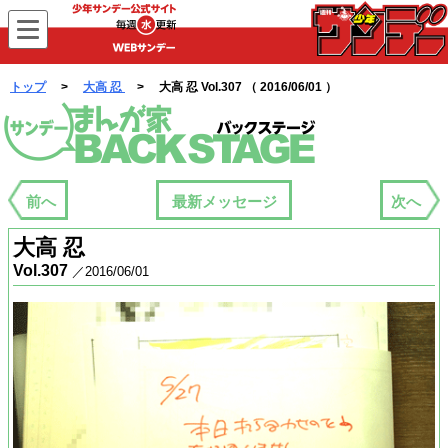
WEBサンデー
トップ
>
大高 忍
> 大高 忍 Vol.307 （ 2016/06/01 ）
まんが家バックステージ
前へ
最新メッセージ
次へ
大高 忍
Vol.307
／2016/06/01