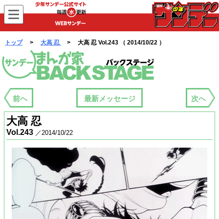
WEBサンデー
トップ
>
大高 忍
> 大高 忍 Vol.243 （ 2014/10/22 ）
まんが家バックステージ
前へ
最新メッセージ
次へ
大高 忍
Vol.243
／2014/10/22