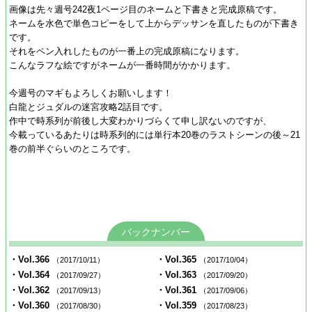
画像は先々週号242夜1ページ目のネームと下書きと完成原稿です。
ネームを水色で単色コピーをして上からデッサンを直したものが下書き
です。
それをペン入れしたものが一番上の完成原稿になります。
こんなラフな絵ですがネームが一番時間がかかります。
今週号のマギもよろしくお願いします！
白龍とジュダルの迷宮攻略2話目です。
作中で時系列が前後し大変わかりづらくて申し訳ないのですが、
今載っているあたりは時系列的には単行本20巻のラストシーンの後～21
巻の前半ぐらいのところです。
バックナンバー
・Vol.366
・Vol.365
（2017/10/11）
（2017/10/04）
・Vol.364
・Vol.363
（2017/09/27）
（2017/09/20）
・Vol.362
・Vol.361
（2017/09/13）
（2017/09/06）
・Vol.360
・Vol.359
（2017/08/30）
（2017/08/23）