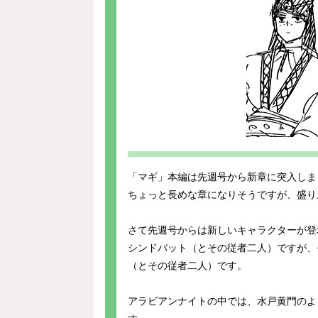
「マギ」本編は先週号から新章に突入しま
ちょっと長めな章になりそうですが、盛り
さて先週号からは新しいキャラクターが登
シンドバット（とその従者二人）ですが、
（とその従者二人）です。
アラビアンナイトの中では、水戸黄門のよ