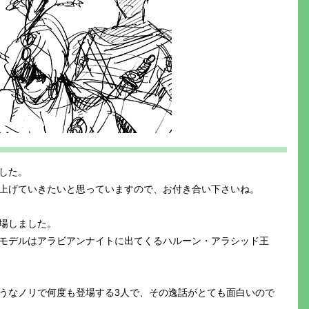
した。
上げていきたいと思っていますので、お付き合い下さいね。
場しました。
モデルはアラビアンナイトに出てくるハルーン・アラシッド王
うなノリで何度も登場する3人で、その逸話がとても面白いので