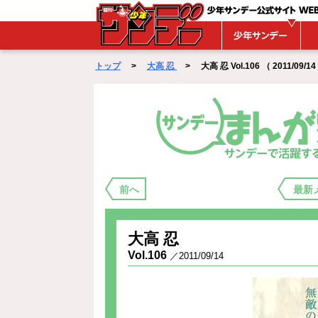
WEBサンデー
トップ
>
大高 忍
> 大高 忍 Vol.106 （ 2011/09/14
まんが家バックステージ
前へ
最新
大高 忍
Vol.106
／2011/09/14