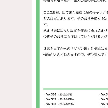
今週号も引き続き、主人公達の師匠の戦い
ここ2週程、出て来た途端に敵のキャラク
どの設定があります。その辺りを描く予定
す。
あまり表に出ない設定を作画に紛れ込ませ
今後その辺りにも注目していただけると嬉
迷宮を出てからの「ザガン編」延長戦はま
物語が大きく動きますので、ぜひ読んでく
・Vol.366
・Vol.
（2017/10/11）
・Vol.363
・Vol.
（2017/09/20）
・Vol.360
・Vol.
（2017/08/30）