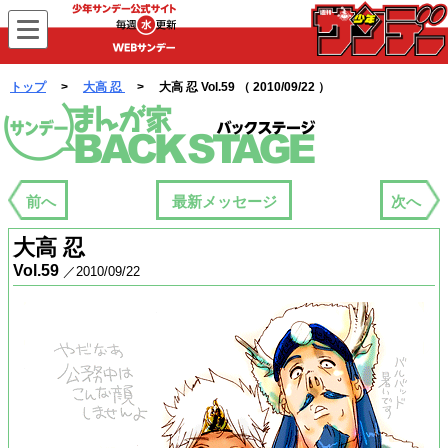
WEBサンデー
トップ
>
大高 忍
> 大高 忍 Vol.59 （ 2010/09/22 ）
まんが家バックステージ
前へ
最新メッセージ
次へ
大高 忍
Vol.59
／2010/09/22