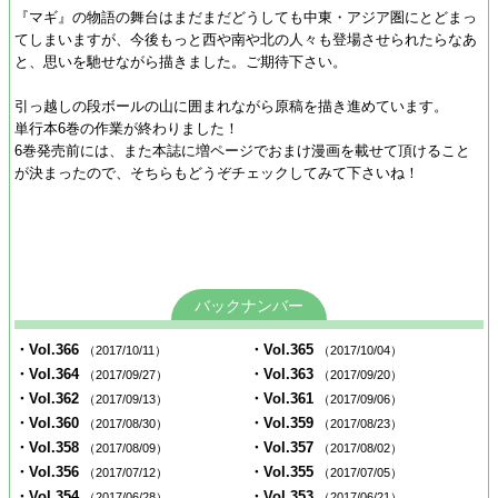
『マギ』の物語の舞台はまだまだどうしても中東・アジア圏にとどまっ
てしまいますが、今後もっと西や南や北の人々も登場させられたらなあ
と、思いを馳せながら描きました。ご期待下さい。
引っ越しの段ボールの山に囲まれながら原稿を描き進めています。
単行本6巻の作業が終わりました！
6巻発売前には、また本誌に増ページでおまけ漫画を載せて頂けること
が決まったので、そちらもどうぞチェックしてみて下さいね！
バックナンバー
・Vol.366
・Vol.365
（2017/10/11）
（2017/10/04）
・Vol.364
・Vol.363
（2017/09/27）
（2017/09/20）
・Vol.362
・Vol.361
（2017/09/13）
（2017/09/06）
・Vol.360
・Vol.359
（2017/08/30）
（2017/08/23）
・Vol.358
・Vol.357
（2017/08/09）
（2017/08/02）
・Vol.356
・Vol.355
（2017/07/12）
（2017/07/05）
・Vol.354
・Vol.353
（2017/06/28）
（2017/06/21）