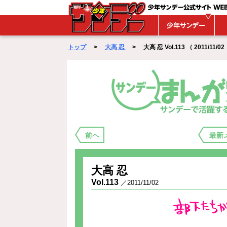
WEBサンデー
トップ
>
大高 忍
> 大高 忍 Vol.113 （ 2011/11/02
まんが家バックステージ
前へ
最新
大高 忍
Vol.113
／2011/11/02