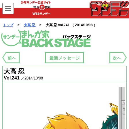
WEBサンデー
トップ
>
大高 忍
> 大高 忍 Vol.241 （ 2014/10/08 ）
まんが家バックステージ
前へ
最新メッセージ
次へ
大高 忍
Vol.241
／2014/10/08