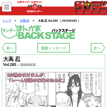
WEBサンデー
トップ
>
大高 忍
> 大高 忍 Vol.260 （ 2015/03/25 ）
まんが家バックステージ
前へ
最新メッセージ
次へ
大高 忍
Vol.260
／2015/03/25