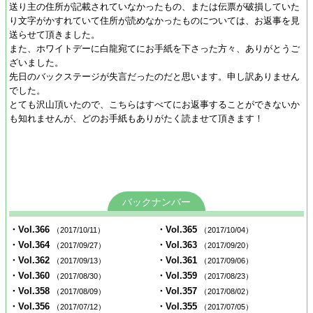
送り主の住所が記載されていなかったもの、または伝票が破損していた
り文字がかすれていて住所が読めなかったものについては、お返事を見
送らせて頂きました。
また、ホワイトデーに白龍宛てにお手紙を下さった方々、ありがとうご
ざいました。
先日のバックステージが失言だったのだと思います。申し訳ありません
でした。
とても沢山頂いたので、こちらはすべてにお返事することができないか
も知れませんが、どのお手紙もありがたく読ませて頂きます！
バックナンバー
・Vol.366
・Vol.365
（2017/10/11）
（2017/10/04）
・Vol.364
・Vol.363
（2017/09/27）
（2017/09/20）
・Vol.362
・Vol.361
（2017/09/13）
（2017/09/06）
・Vol.360
・Vol.359
（2017/08/30）
（2017/08/23）
・Vol.358
・Vol.357
（2017/08/09）
（2017/08/02）
・Vol.356
・Vol.355
（2017/07/12）
（2017/07/05）