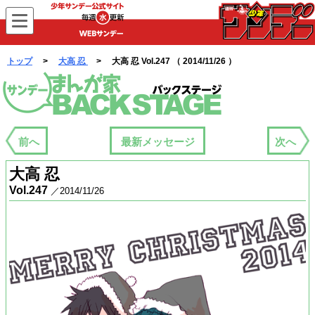
WEBサンデー
トップ
>
大高 忍
> 大高 忍 Vol.247 （ 2014/11/26 ）
まんが家バックステージ
前へ
最新メッセージ
次へ
大高 忍
Vol.247
／2014/11/26