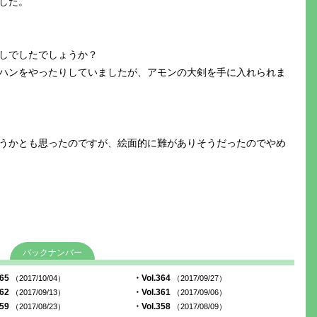
した。
しでしたでしょうか？
ハンをやったりしていましたが、アモンの大剣を手に入れられま
うかとも思ったのですが、絵面的に難がありそうだったのでやめ
バックナンバー
365
・Vol.364
（2017/10/04）
（2017/09/27）
362
・Vol.361
（2017/09/13）
（2017/09/06）
359
・Vol.358
（2017/08/23）
（2017/08/09）