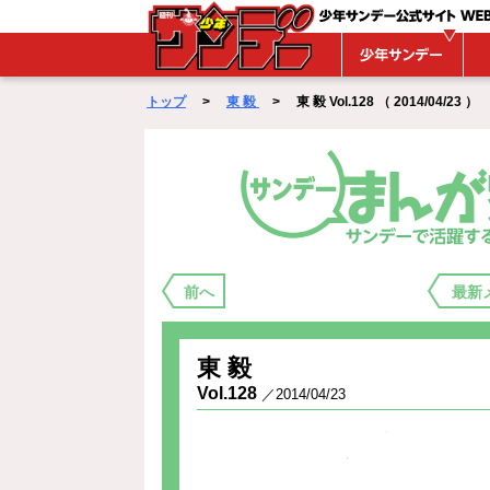
WEBサンデー
トップ
>
東 毅
> 東 毅 Vol.128 （ 2014/04/23 ）
まんが家バックステージ
前へ
最新
東 毅
Vol.128
／2014/04/23