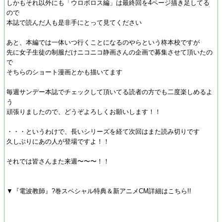
しかもそれ以外にも「ウロボロス編」は最終回を4ページ描き足してる
ので
本誌で読んだ人も是非手にとって見てください
あと、本編では一体いつ行くことになるのやらという柊本校ですが
先に女子生徒の制服だけニコニコ静画さんの企画で募集させて頂いたの
で
そちらのショート漫画とかも描いてます
毎週サンデー本誌でチェックして頂いてる読者の方でも二度楽しめるよ
う
頑張りましたので、どうぞよろしくお願いします！！
・・・というわけで、長いシリーズを経て次回はまた読み切りです
久しぶりにあの人が登場ですよ！！
それでは皆さんまた来週〜〜〜！！
▼『電波教師』?巻スペシャル特典＆新アニメCM詳細はこちら!!