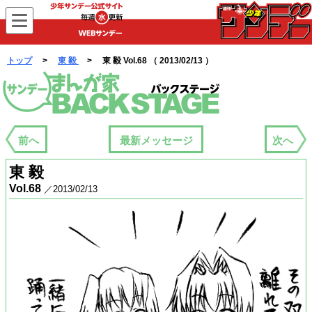
WEBサンデー
トップ
>
東 毅
> 東 毅 Vol.68 （ 2013/02/13 ）
まんが家バックステージ
前へ
最新メッセージ
次へ
東 毅
Vol.68
／2013/02/13