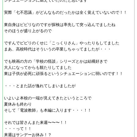
シチュエーションに燃えていたのだと思います
実際「七不思議」がどんなものだったかは全く覚えていないので！！
東自身はビビリなのですが探検は率先して突っ込んでましたね
そのほうが盛り上がるので
ですんでビビリのくせに「こっくりさん」やったりもしてました
まあ、高校時代はそういうの卒業しちゃってましたが・・・
でも映画の方の「学校の怪談」シリーズとかは結構好きで
大人になってからも観たりしてました
東は子供が必死に頑張るというシチュエーションに弱いのです！！
・・・とまた話が逸れてしまいましたが
いよいよ本校の一端が見えてきたというところで
夏休みも終わり
そして「電波教師」も本編に入ります・・・！！
それでは皆さんまた来週〜〜〜！！
・・・って！！
来週はサンデーお休み！？