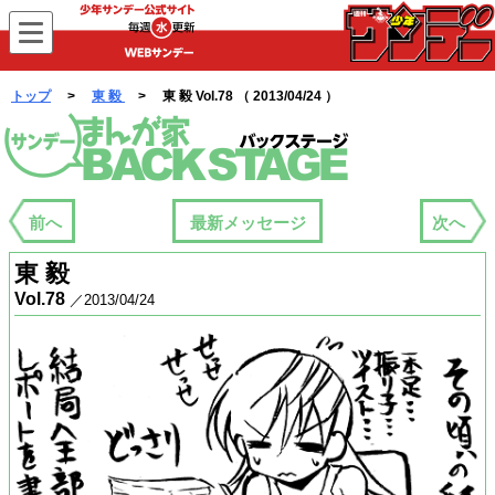
WEBサンデー
トップ
>
東 毅
> 東 毅 Vol.78 （ 2013/04/24 ）
まんが家バックステージ
前へ
最新メッセージ
次へ
東 毅
Vol.78
／2013/04/24