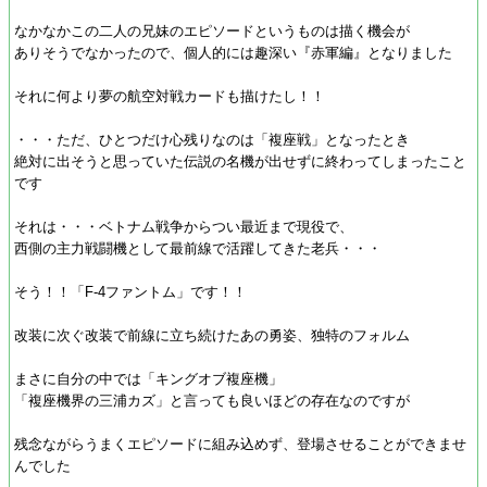
なかなかこの二人の兄妹のエピソードというものは描く機会が
ありそうでなかったので、個人的には趣深い『赤軍編』となりました
それに何より夢の航空対戦カードも描けたし！！
・・・ただ、ひとつだけ心残りなのは「複座戦」となったとき
絶対に出そうと思っていた伝説の名機が出せずに終わってしまったこと
です
それは・・・ベトナム戦争からつい最近まで現役で、
西側の主力戦闘機として最前線で活躍してきた老兵・・・
そう！！「F-4ファントム」です！！
改装に次ぐ改装で前線に立ち続けたあの勇姿、独特のフォルム
まさに自分の中では「キングオブ複座機」
「複座機界の三浦カズ」と言っても良いほどの存在なのですが
残念ながらうまくエピソードに組み込めず、登場させることができませ
んでした