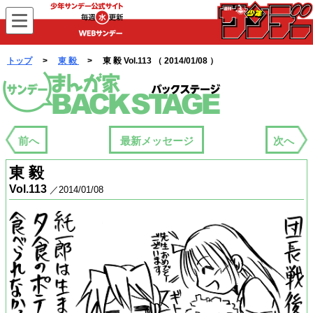
WEBサンデー
トップ
>
東 毅
> 東 毅 Vol.113 （ 2014/01/08 ）
まんが家バックステージ
前へ
最新メッセージ
次へ
東 毅
Vol.113
／2014/01/08