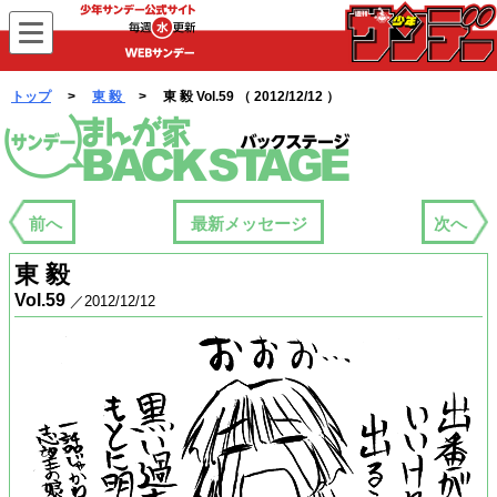
WEBサンデー
トップ
>
東 毅
> 東 毅 Vol.59 （ 2012/12/12 ）
まんが家バックステージ
前へ
最新メッセージ
次へ
東 毅
Vol.59
／2012/12/12