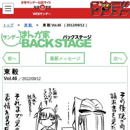
WEBサンデー
トップ
>
東 毅
> 東 毅 Vol.46 （ 2012/09/12 ）
まんが家バックステージ
前へ
最新メッセージ
次へ
東 毅
Vol.46
／2012/09/12