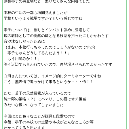
無響零子の再登場など、盛りだくさんな内容でした
本校の生活の一部も垣間見えましたが
学校というより戦場ですか？という感じですね
零子については、割りとインパクト強めに登場して
鑑の教師としての覚醒の鍵となる役割を担ったにもかかわらず
音沙汰なしだったために
（まあ、本校行っちゃったのでしょうがないのですが）
「零子ちゃんどうしてるんだよう！！」
「もう用済みか！！」
等々近辺でも言われていたので、再登場させられてよかったです
白河さんについては、イメージ的にターミネーターですね
こう、無表情で追っかけて来るというか・・・怖！！
ただ、若干の天然要素が入っているので
純一郎の策略（？）にハマり、この度はオチ担当
みたいな扱いになってしまいました
今回はまだ色々なことが顔見せ段階なので
今後、零子の本校での生活や本校がどんなところか等
わかってくると思います