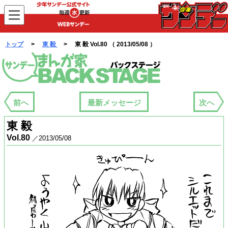
WEBサンデー
トップ
>
東 毅
> 東 毅 Vol.80 （ 2013/05/08 ）
まんが家バックステージ
前へ
最新メッセージ
次へ
東 毅
Vol.80
／2013/05/08