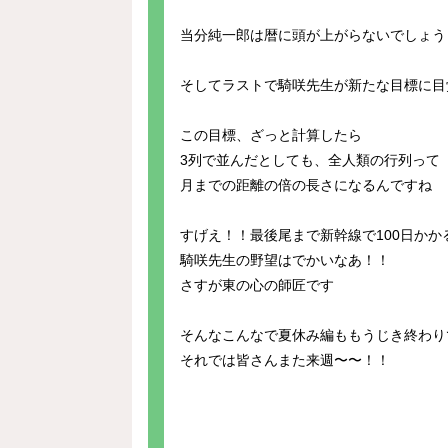
当分純一郎は暦に頭が上がらないでしょう
そしてラストで騎咲先生が新たな目標に目
この目標、ざっと計算したら
3列で並んだとしても、全人類の行列って
月までの距離の倍の長さになるんですね
すげえ！！最後尾まで新幹線で100日かか
騎咲先生の野望はでかいなあ！！
さすが東の心の師匠です
そんなこんなで夏休み編ももうじき終わり
それでは皆さんまた来週〜〜！！