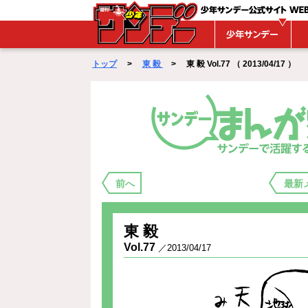
WEBサンデー
トップ
>
東 毅
> 東 毅 Vol.77 （ 2013/04/17 ）
まんが家バックステージ
前へ
最新
東 毅
Vol.77
／2013/04/17