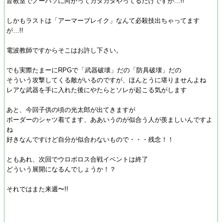
皆教室でノーパソに向かってカタカタやってるだけですが…!!
しかもラストは「アーマーブレイク」なんて必殺技出ちゃってます
が…!!
電波教師ですからそこはお許し下さい。
でも実際たまーにRPGで「武器破壊」だの「防具破壊」だの
そういう攻撃してくる敵がいるのですが、ほんとうに堪りませんよね
レアな武器を手に入れた後にやたらとソレが起こる気がします
あと、今回子供の頃の光太郎が出てきますが
ボーダーのシャツ着てます、ああいうのが似合う人が羨ましいんですよ
ね
好きなんですけど自分が似合わないもので・・・残念！！
ともあれ、次回でウロボロス合戦イベントは終了
どういう展開になるんでしょうか！？
それではまた来週〜!!