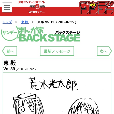
WEBサンデー
トップ
>
東 毅
> 東 毅 Vol.39 （ 2012/07/25 ）
まんが家バックステージ
前へ
最新メッセージ
次へ
東 毅
Vol.39
／2012/07/25