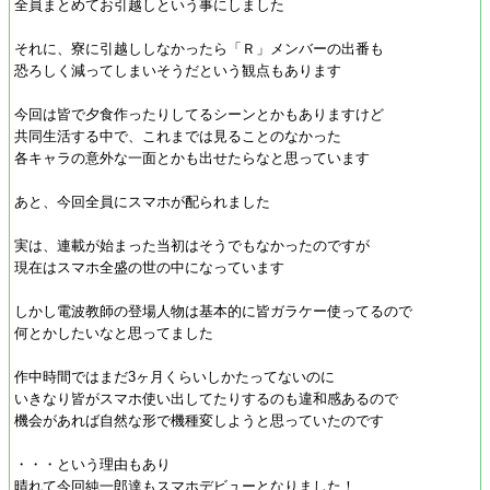
全員まとめてお引越しという事にしました
それに、寮に引越ししなかったら「Ｒ」メンバーの出番も
恐ろしく減ってしまいそうだという観点もあります
今回は皆で夕食作ったりしてるシーンとかもありますけど
共同生活する中で、これまでは見ることのなかった
各キャラの意外な一面とかも出せたらなと思っています
あと、今回全員にスマホが配られました
実は、連載が始まった当初はそうでもなかったのですが
現在はスマホ全盛の世の中になっています
しかし電波教師の登場人物は基本的に皆ガラケー使ってるので
何とかしたいなと思ってました
作中時間ではまだ3ヶ月くらいしかたってないのに
いきなり皆がスマホ使い出してたりするのも違和感あるので
機会があれば自然な形で機種変しようと思っていたのです
・・・という理由もあり
晴れて今回純一郎達もスマホデビューとなりました！