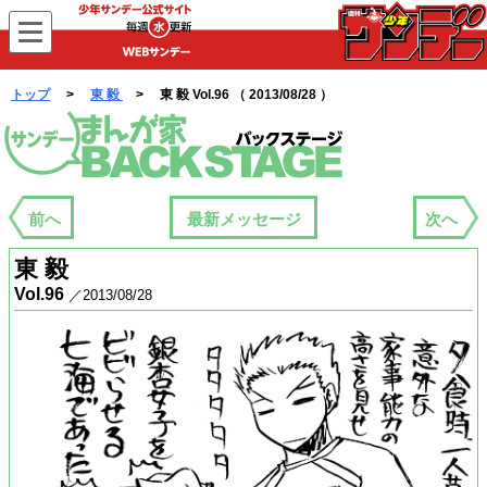
WEBサンデー
トップ
>
東 毅
> 東 毅 Vol.96 （ 2013/08/28 ）
まんが家バックステージ
前へ
最新メッセージ
次へ
東 毅
Vol.96
／2013/08/28