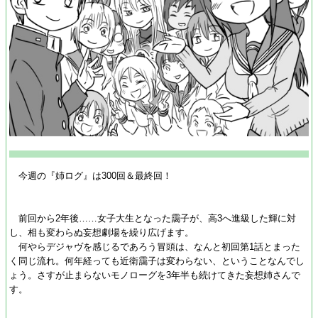
今週の『姉ログ』は300回＆最終回！
前回から2年後……女子大生となった靄子が、高3へ進級した輝に対
し、相も変わらぬ妄想劇場を繰り広げます。
何やらデジャヴを感じるであろう冒頭は、なんと初回第1話とまった
く同じ流れ。何年経っても近衛靄子は変わらない、ということなんでし
ょう。さすが止まらないモノローグを3年半も続けてきた妄想姉さんで
す。