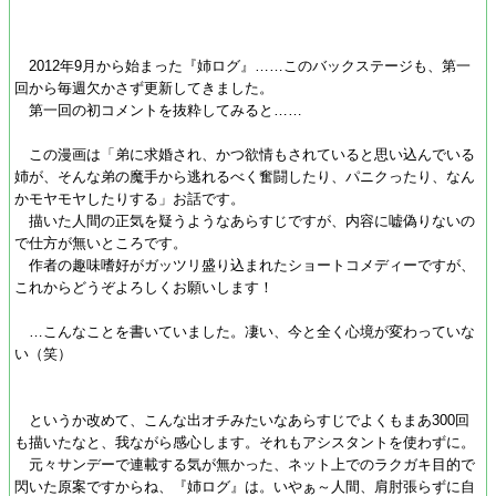
2012年9月から始まった『姉ログ』……このバックステージも、第一
回から毎週欠かさず更新してきました。
第一回の初コメントを抜粋してみると……
この漫画は「弟に求婚され、かつ欲情もされていると思い込んでいる
姉が、そんな弟の魔手から逃れるべく奮闘したり、パニクったり、なん
かモヤモヤしたりする」お話です。
描いた人間の正気を疑うようなあらすじですが、内容に嘘偽りないの
で仕方が無いところです。
作者の趣味嗜好がガッツリ盛り込まれたショートコメディーですが、
これからどうぞよろしくお願いします！
…こんなことを書いていました。凄い、今と全く心境が変わっていな
い（笑）
というか改めて、こんな出オチみたいなあらすじでよくもまあ300回
も描いたなと、我ながら感心します。それもアシスタントを使わずに。
元々サンデーで連載する気が無かった、ネット上でのラクガキ目的で
閃いた原案ですからね、『姉ログ』は。いやぁ～人間、肩肘張らずに自