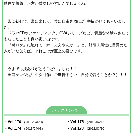
然体で勝負した方が成功しやすいんでしょうね。
常に初心で、常に楽しく、常に自由奔放に3年半描かせてもらいまし
た。
ドラマCDやファンディスク、OVAシリーズなど、貴重な体験をさせて
もらったことも良い思い出です。
『姉ログ』に触れて「姉…ええやんか！」と、姉萌え属性に目覚めた
人がいたならば、それこそが至上の喜びです。
今まで応援ありがとうございました！！
田口ケンジ先生の次回作にご期待下さい（自分で言うことか？）！！
バックナンバー
・Vol.176
・Vol.175
（2016/04/20）
（2016/04/13）
・Vol.174
・Vol.173
（2016/04/06）
（2016/03/30）