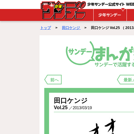
WEBサンデー
トップ
>
田口ケンジ
> 田口ケンジ Vol.25 （ 2013/
まんが家バックステージ
前へ
最新
田口ケンジ
Vol.25
／2013/03/19