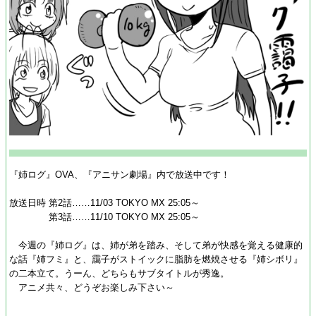
『姉ログ』OVA、『アニサン劇場』内で放送中です！
放送日時 第2話……11/03 TOKYO MX 25:05～
第3話……11/10 TOKYO MX 25:05～
今週の『姉ログ』は、姉が弟を踏み、そして弟が快感を覚える健康的
な話『姉フミ』と、靄子がストイックに脂肪を燃焼させる『姉シボリ』
の二本立て。うーん、どちらもサブタイトルが秀逸。
アニメ共々、どうぞお楽しみ下さい～