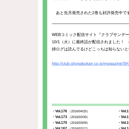
あと先月発売された2巻も好評発売中で
WEBコミック配信サイト『クラブサンデ
10/1（火）に最終話が配信されました！
姉ログは読んでるけどこっちは知らないと
http://club.shogakukan.co.jp/magazine/
・Vol.176
・Vol.
（2016/04/20）
・Vol.173
・Vol.
（2016/03/30）
・Vol.170
・Vol.
（2016/03/09）
・Vol.167
・Vol.
（2016/02/17）