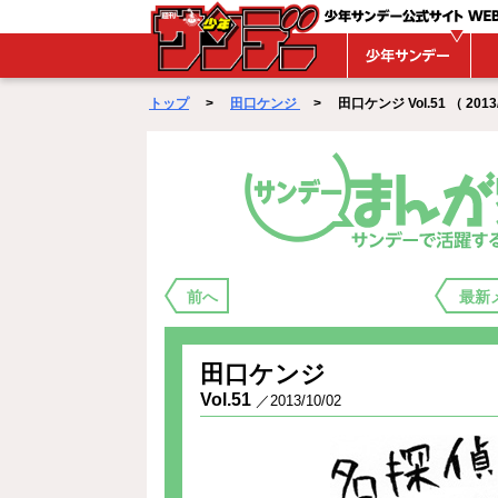
WEBサンデー
トップ
>
田口ケンジ
> 田口ケンジ Vol.51 （ 2013/
まんが家バックステージ
前へ
最新
田口ケンジ
Vol.51
／2013/10/02