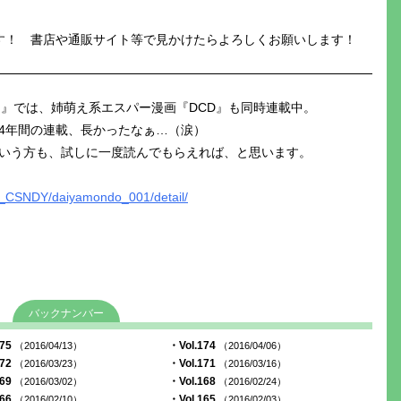
す！ 書店や通販サイト等で見かけたらよろしくお願いします！
ー』では、姉萌え系エスパー漫画『DCD』も同時連載中。
 4年間の連載、長かったなぁ…（涙）
いう方も、試しに一度読んでもらえれば、と思います。
SH_CSNDY/daiyamondo_001/detail/
バックナンバー
175
・Vol.174
（2016/04/13）
（2016/04/06）
172
・Vol.171
（2016/03/23）
（2016/03/16）
169
・Vol.168
（2016/03/02）
（2016/02/24）
166
・Vol.165
（2016/02/10）
（2016/02/03）