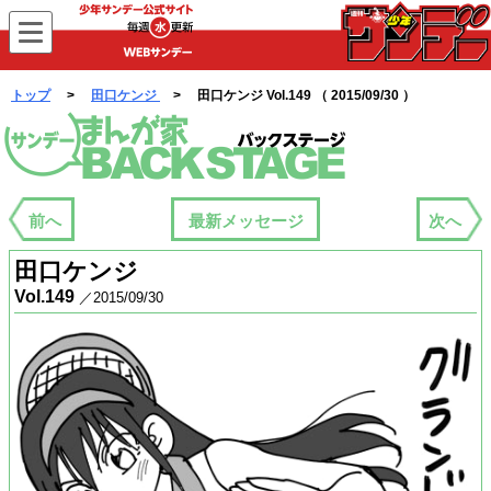
WEBサンデー
トップ
>
田口ケンジ
> 田口ケンジ Vol.149 （ 2015/09/30 ）
まんが家バックステージ
前へ
最新メッセージ
次へ
田口ケンジ
Vol.149
／2015/09/30