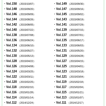
・Vol.150
・Vol.149
（2015/10/07）
（2015/09/30）
・Vol.148
・Vol.147
（2015/09/20）
（2015/09/16）
・Vol.146
・Vol.145
（2015/09/09）
（2015/09/02）
・Vol.144
・Vol.143
（2015/08/26）
（2015/08/19）
・Vol.142
・Vol.141
（2015/08/05）
（2015/07/29）
・Vol.140
・Vol.139
（2015/07/22）
（2015/07/15）
・Vol.138
・Vol.137
（2015/07/08）
（2015/07/01）
・Vol.136
・Vol.135
（2015/06/24）
（2015/06/17）
・Vol.134
・Vol.133
（2015/06/10）
（2015/06/03）
・Vol.132
・Vol.131
（2015/05/27）
（2015/05/20）
・Vol.130
・Vol.129
（2015/05/13）
（2015/04/28）
・Vol.128
・Vol.127
（2015/04/22）
（2015/04/15）
・Vol.126
・Vol.125
（2015/04/08）
（2015/04/01）
・Vol.124
・Vol.123
（2015/03/25）
（2015/03/18）
・Vol.122
・Vol.121
（2015/03/11）
（2015/03/04）
・Vol.120
・Vol.119
（2015/02/25）
（2015/02/18）
・Vol.118
・Vol.117
（2015/02/10）
（2015/02/04）
・Vol.116
・Vol.115
（2015/01/28）
（2015/01/21）
・Vol.114
・Vol.113
（2015/01/14）
（2015/01/07）
・Vol.112
・Vol.111
（2014/12/24）
（2014/12/17）