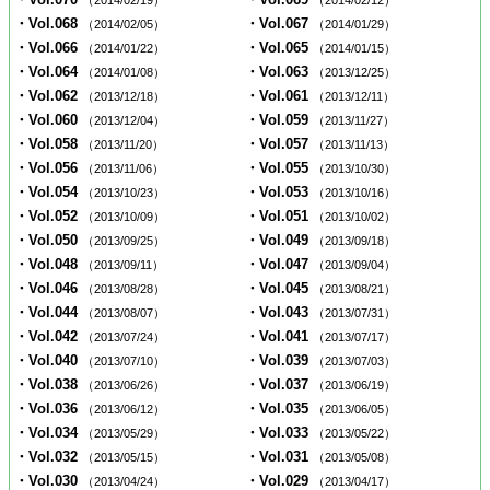
・Vol.068
・Vol.067
（2014/02/05）
（2014/01/29）
・Vol.066
・Vol.065
（2014/01/22）
（2014/01/15）
・Vol.064
・Vol.063
（2014/01/08）
（2013/12/25）
・Vol.062
・Vol.061
（2013/12/18）
（2013/12/11）
・Vol.060
・Vol.059
（2013/12/04）
（2013/11/27）
・Vol.058
・Vol.057
（2013/11/20）
（2013/11/13）
・Vol.056
・Vol.055
（2013/11/06）
（2013/10/30）
・Vol.054
・Vol.053
（2013/10/23）
（2013/10/16）
・Vol.052
・Vol.051
（2013/10/09）
（2013/10/02）
・Vol.050
・Vol.049
（2013/09/25）
（2013/09/18）
・Vol.048
・Vol.047
（2013/09/11）
（2013/09/04）
・Vol.046
・Vol.045
（2013/08/28）
（2013/08/21）
・Vol.044
・Vol.043
（2013/08/07）
（2013/07/31）
・Vol.042
・Vol.041
（2013/07/24）
（2013/07/17）
・Vol.040
・Vol.039
（2013/07/10）
（2013/07/03）
・Vol.038
・Vol.037
（2013/06/26）
（2013/06/19）
・Vol.036
・Vol.035
（2013/06/12）
（2013/06/05）
・Vol.034
・Vol.033
（2013/05/29）
（2013/05/22）
・Vol.032
・Vol.031
（2013/05/15）
（2013/05/08）
・Vol.030
・Vol.029
（2013/04/24）
（2013/04/17）