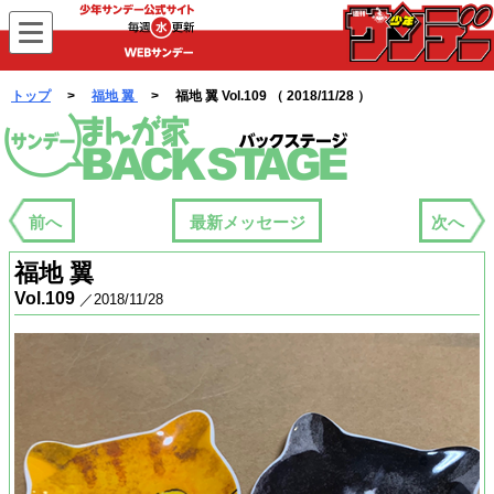
WEBサンデー
トップ
>
福地 翼
> 福地 翼 Vol.109 （ 2018/11/28 ）
まんが家バックステージ
前へ
最新メッセージ
次へ
福地 翼
Vol.109
／2018/11/28