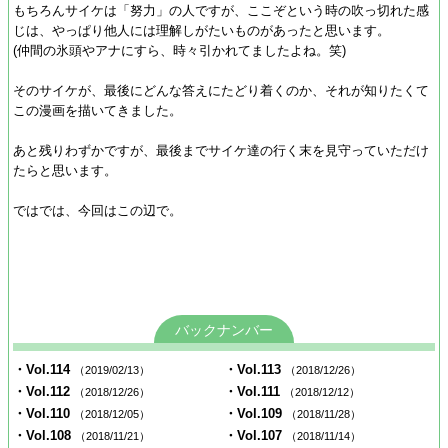
もちろんサイケは「努力」の人ですが、ここぞという時の吹っ切れた感
じは、やっぱり他人には理解しがたいものがあったと思います。
(仲間の氷頭やアナにすら、時々引かれてましたよね。笑)
そのサイケが、最後にどんな答えにたどり着くのか、それが知りたくて
この漫画を描いてきました。
あと残りわずかですが、最後までサイケ達の行く末を見守っていただけ
たらと思います。
ではでは、今回はこの辺で。
バックナンバー
・Vol.114
・Vol.113
（2019/02/13）
（2018/12/26）
・Vol.112
・Vol.111
（2018/12/26）
（2018/12/12）
・Vol.110
・Vol.109
（2018/12/05）
（2018/11/28）
・Vol.108
・Vol.107
（2018/11/21）
（2018/11/14）