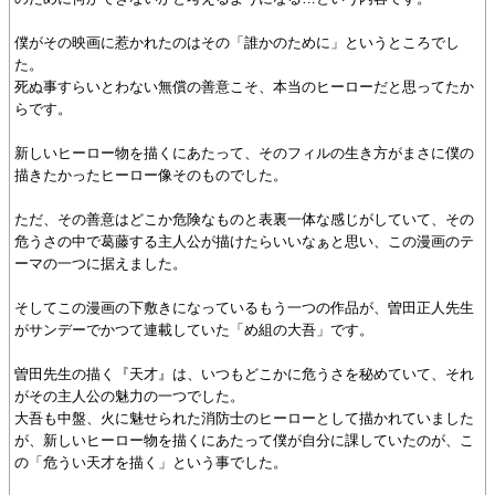
僕がその映画に惹かれたのはその「誰かのために」というところでし
た。
死ぬ事すらいとわない無償の善意こそ、本当のヒーローだと思ってたか
らです。
新しいヒーロー物を描くにあたって、そのフィルの生き方がまさに僕の
描きたかったヒーロー像そのものでした。
ただ、その善意はどこか危険なものと表裏一体な感じがしていて、その
危うさの中で葛藤する主人公が描けたらいいなぁと思い、この漫画のテ
ーマの一つに据えました。
そしてこの漫画の下敷きになっているもう一つの作品が、曽田正人先生
がサンデーでかつて連載していた「め組の大吾」です。
曽田先生の描く『天才』は、いつもどこかに危うさを秘めていて、それ
がその主人公の魅力の一つでした。
大吾も中盤、火に魅せられた消防士のヒーローとして描かれていました
が、新しいヒーロー物を描くにあたって僕が自分に課していたのが、こ
の「危うい天才を描く」という事でした。