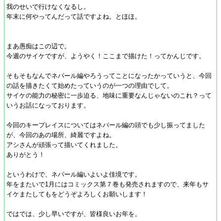
我のせいで行けなくなるし。
年末に何やってんだって話ですよね。とほほ。
まあ愚痴はこの辺で。
今週のサイケですが、ようやく！ここまで描けた！ってかんじです。
そもそもなんでネパール編やろうってことになったかっていうと、今回
の話を描きたくて始めたっていうのが一つの理由でして。
サイケの能力の秘密に一歩迫る、地味に重要なんじゃないのこれ？って
いうお話になっております。
今回のキープレイスについてはネパール編の頭でも少し振ってました
が、今回のあの場所、綺麗ですよね。
アシさんが頑張って描いてくれました。
ありがとう！
というわけで、ネパール編いよいよ佳境です。
年をまたいで1月にはコミックス第７巻も発売されますので、来年もサ
イケまたしてもをどうぞよろしくお願いします！
ではでは、少し早いですが、皆様良いお年を。