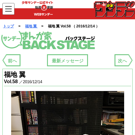
WEBサンデー
トップ
>
福地 翼
> 福地 翼 Vol.58 （ 2016/12/14 ）
まんが家バックステージ
前へ
最新メッセージ
次へ
福地 翼
Vol.58
／2016/12/14