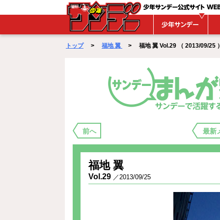
WEBサンデー
トップ
>
福地 翼
> 福地 翼 Vol.29 （ 2013/09/25 
まんが家バックステージ
前へ
最新
福地 翼
Vol.29
／2013/09/25