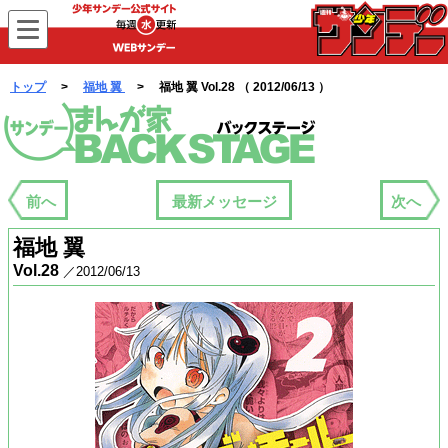
WEBサンデー
トップ
>
福地 翼
> 福地 翼 Vol.28 （ 2012/06/13 ）
まんが家バックステージ
前へ
最新メッセージ
次へ
福地 翼
Vol.28
／2012/06/13