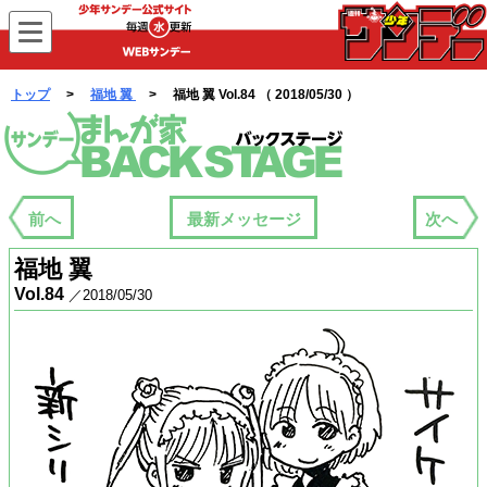
WEBサンデー
トップ
>
福地 翼
> 福地 翼 Vol.84 （ 2018/05/30 ）
まんが家バックステージ
前へ
最新メッセージ
次へ
福地 翼
Vol.84
／2018/05/30