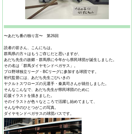
〜あだち番の独り言〜 第26回
読者の皆さん、こんにちは。
群馬県の方々はもうご存じだと思いますが、
あだち先生の故郷・群馬県に今年から県民球団が誕生しました。
その名は「群馬ダイヤモンドペガサス」。
プロ野球独立リーグ・BCリーグに参加する球団です。
初代監督には、あだち先生ごひいきの
ヤクルトスワローズの元選手・秦真司さんが就任しました。
そんなこんなで、あだち先生が県民球団のために
応援イラストを描きました。
そのイラストが色々なところで活躍し始めてまして、
そんな中のひとつがこの写真。
ダイヤモンドペガサスの球団バスです。