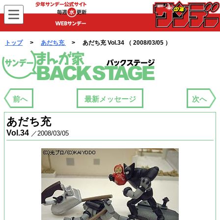
WEBサンデー
トップ
>
あだち充
> あだち充 Vol.34 （ 2008/03/05 ）
まんが家バックステージ
前へ
最新メッセージ
次へ
あだち充
Vol.34
／2008/03/05