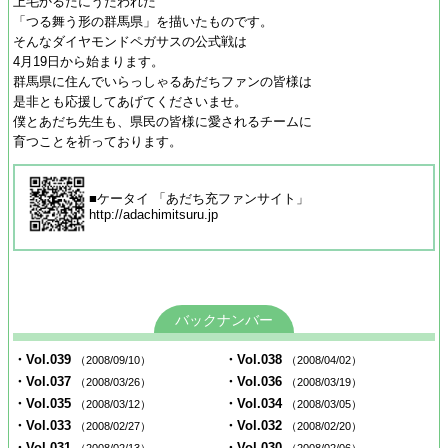
上毛かるたにうたわれた
「つる舞う形の群馬県」を描いたものです。
そんなダイヤモンドペガサスの公式戦は
4月19日から始まります。
群馬県に住んでいらっしゃるあだちファンの皆様は
是非とも応援してあげてくださいませ。
僕とあだち先生も、県民の皆様に愛されるチームに
育つことを祈っております。
■ケータイ 「あだち充ファンサイト」
http://adachimitsuru.jp
バックナンバー
・Vol.039
・Vol.038
（2008/09/10）
（2008/04/02）
・Vol.037
・Vol.036
（2008/03/26）
（2008/03/19）
・Vol.035
・Vol.034
（2008/03/12）
（2008/03/05）
・Vol.033
・Vol.032
（2008/02/27）
（2008/02/20）
・Vol.031
・Vol.030