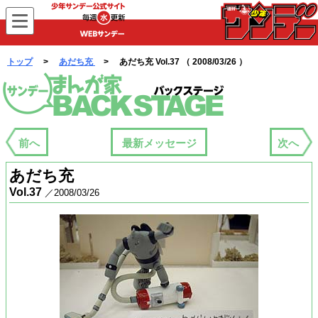
WEBサンデー
トップ
>
あだち充
> あだち充 Vol.37 （ 2008/03/26 ）
まんが家バックステージ
前へ
最新メッセージ
次へ
あだち充
Vol.37
／2008/03/26