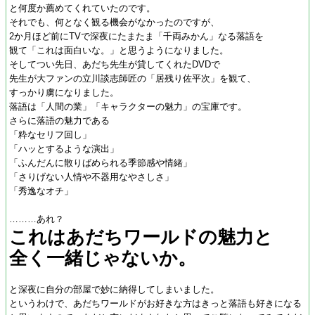
と何度か薦めてくれていたのです。
それでも、何となく観る機会がなかったのですが、
2か月ほど前にTVで深夜にたまたま「千両みかん」なる落語を
観て「これは面白いな。」と思うようになりました。
そしてつい先日、あだち先生が貸してくれたDVDで
先生が大ファンの立川談志師匠の「居残り佐平次」を観て、
すっかり虜になりました。
落語は「人間の業」「キャラクターの魅力」の宝庫です。
さらに落語の魅力である
「粋なセリフ回し」
「ハッとするような演出」
「ふんだんに散りばめられる季節感や情緒」
「さりげない人情や不器用なやさしさ」
「秀逸なオチ」
………あれ？
これはあだちワールドの魅力と
全く一緒じゃないか。
と深夜に自分の部屋で妙に納得してしまいました。
というわけで、あだちワールドがお好きな方はきっと落語も好きになる