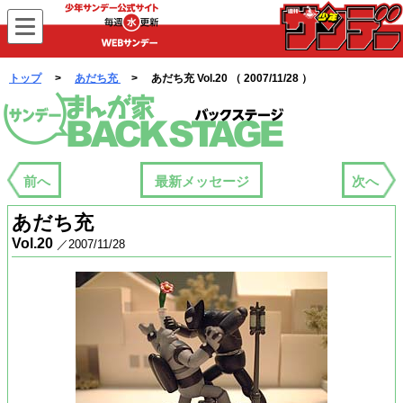
WEBサンデー
トップ
>
あだち充
> あだち充 Vol.20 （ 2007/11/28 ）
まんが家バックステージ
前へ
最新メッセージ
次へ
あだち充
Vol.20
／2007/11/28