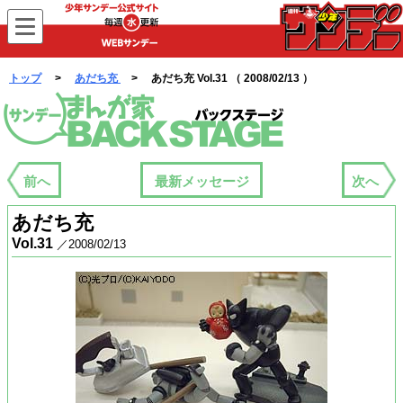
WEBサンデー
トップ
>
あだち充
> あだち充 Vol.31 （ 2008/02/13 ）
まんが家バックステージ
前へ
最新メッセージ
次へ
あだち充
Vol.31
／2008/02/13