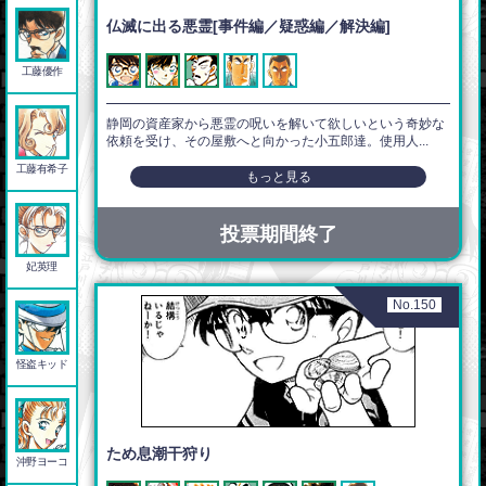
仏滅に出る悪霊[事件編／疑惑編／解決編]
工藤優作
静岡の資産家から悪霊の呪いを解いて欲しいという奇妙な
依頼を受け、その屋敷へと向かった小五郎達。使用人...
工藤有希子
もっと見る
投票期間終了
妃英理
No.150
怪盗キッド
ため息潮干狩り
沖野ヨーコ