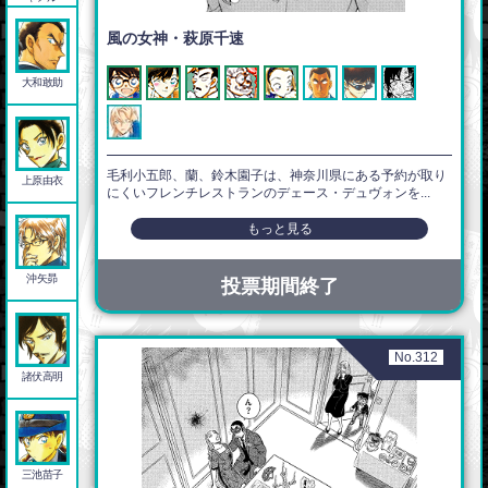
風の女神・萩原千速
大和敢助
毛利小五郎、蘭、鈴木園子は、神奈川県にある予約が取り
上原由衣
にくいフレンチレストランのデェース・デュヴォンを...
もっと見る
沖矢昴
投票期間終了
No.312
諸伏高明
三池苗子