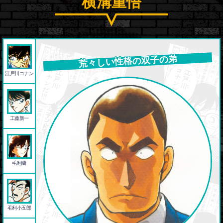
横溝重悟
荒々しい性格の双子の弟
江戸川コナン
工藤新一
毛利蘭
毛利小五郎