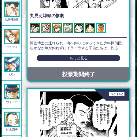
丸見え埠頭の惨劇
白鳥任三郎
阿笠博士に連れられ、海へ釣りにやってきた少年探偵団。
ジョディ
なかなか魚が釣れずにイライラする子供たちは、釣る...
もっと見る
投票期間終了
ジン
No.142
ウォッカ
鈴木園子