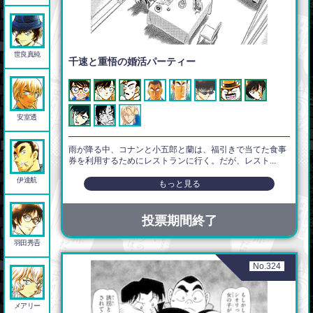
世良真純
千速と重悟の婚活パーティー
安室透
雨が降る中、コナンと小五郎と蘭は、福引きで当てた食事
券を利用するためにレストランに行く。だが、レスト...
伊達航
もっと見る
投票期間終了
羽田秀𠮷
No.324
メアリー