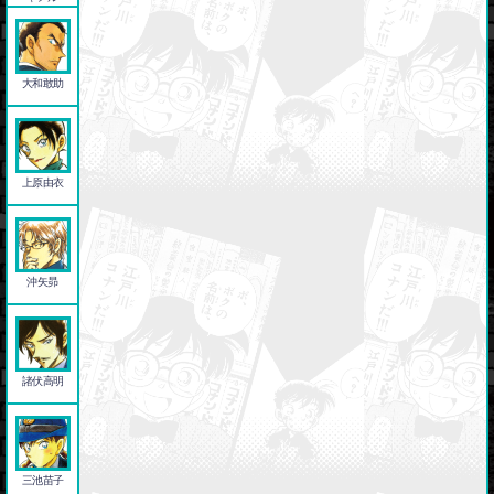
大和敢助
上原由衣
沖矢昴
諸伏高明
三池苗子