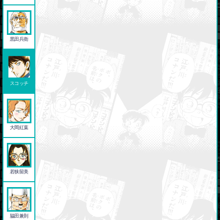
黒田兵衛
スコッチ
大岡紅葉
若狭留美
脇田兼則