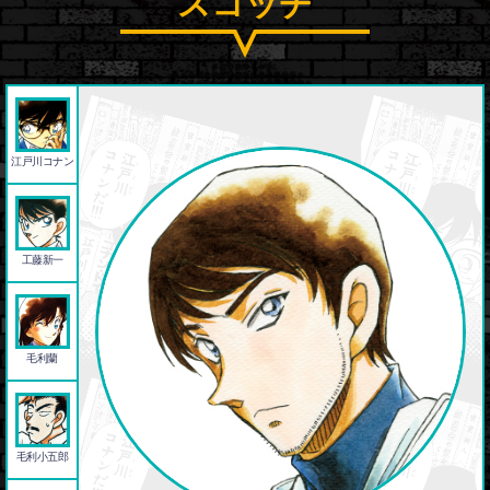
スコッチ
江戸川コナン
工藤新一
毛利蘭
毛利小五郎