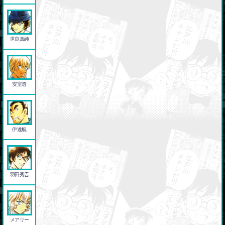
世良真純
安室透
伊達航
羽田秀𠮷
メアリー