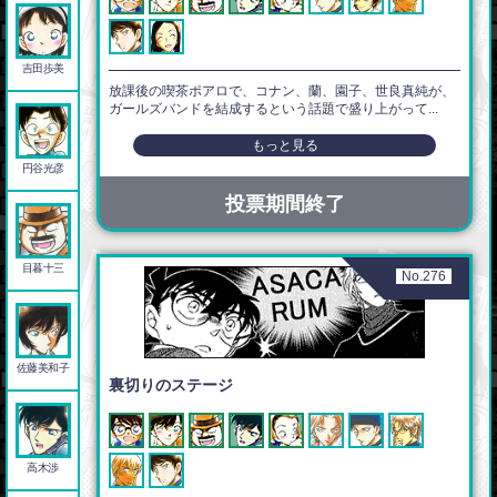
吉田歩美
放課後の喫茶ポアロで、コナン、蘭、園子、世良真純が、
ガールズバンドを結成するという話題で盛り上がって...
もっと見る
円谷光彦
投票期間終了
目暮十三
No.276
佐藤美和子
裏切りのステージ
高木渉