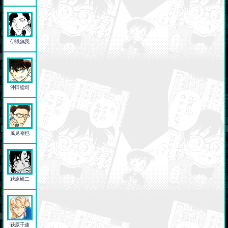
伊織無我
沖田総司
風見裕也
萩原研二
萩原千速