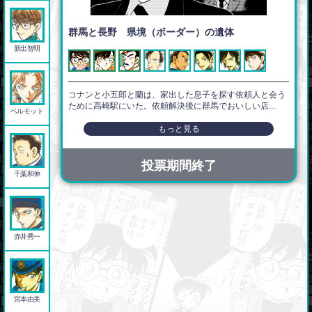
群馬と長野 県境（ボーダー）の遺体
新出智明
コナンと小五郎と蘭は、家出した息子を探す依頼人と会う
ために高崎駅にいた。依頼解決後に群馬でおいしい店...
ベルモット
もっと見る
投票期間終了
千葉和伸
赤井秀一
宮本由美