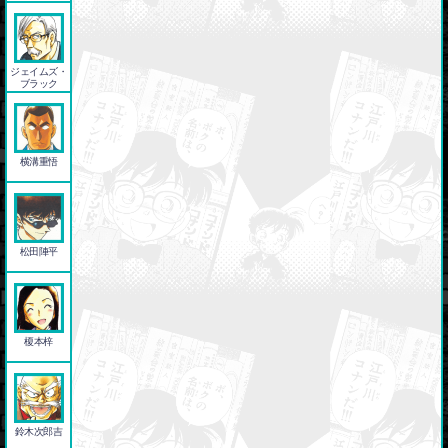
ジェイムズ・
ブラック
横溝重悟
松田陣平
榎本梓
鈴木次郎吉