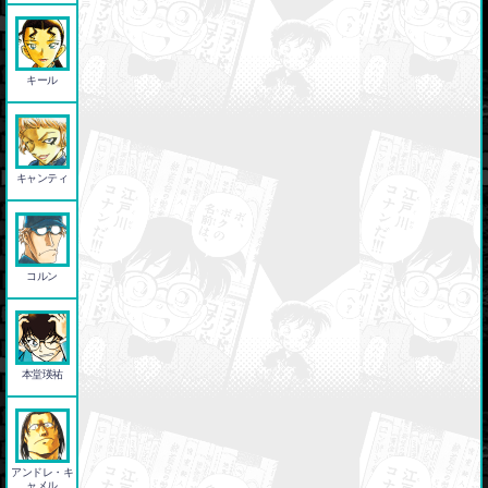
キール
キャンティ
コルン
本堂瑛祐
アンドレ・キ
ャメル