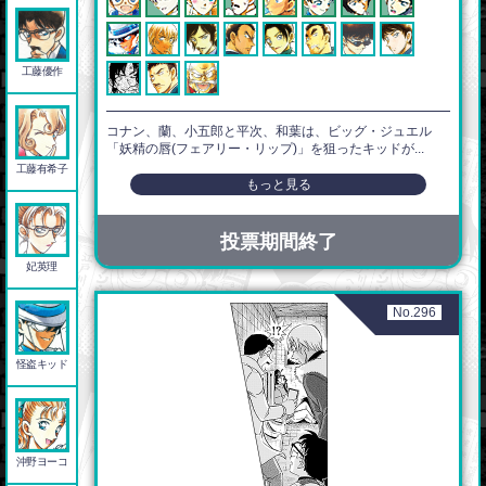
工藤優作
コナン、蘭、小五郎と平次、和葉は、ビッグ・ジュエル
「妖精の唇(フェアリー・リップ)」を狙ったキッドが...
工藤有希子
もっと見る
投票期間終了
妃英理
No.296
怪盗キッド
沖野ヨーコ