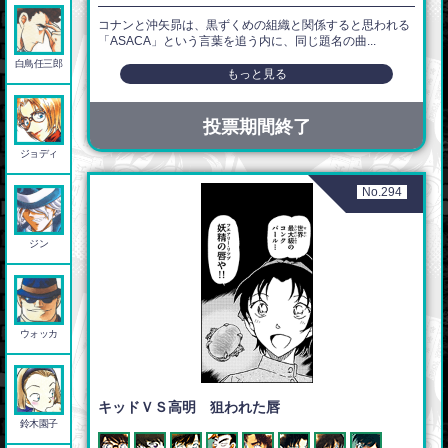
コナンと沖矢昴は、黒ずくめの組織と関係すると思われる
「ASACA」という言葉を追う内に、同じ題名の曲...
白鳥任三郎
もっと見る
投票期間終了
ジョディ
No.294
ジン
ウォッカ
キッドＶＳ高明 狙われた唇
鈴木園子