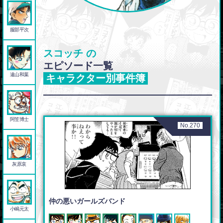
服部平次
スコッチ の
エピソード一覧
遠山和葉
キャラクター別事件簿
阿笠博士
No.270
灰原哀
仲の悪いガールズバンド
小嶋元太