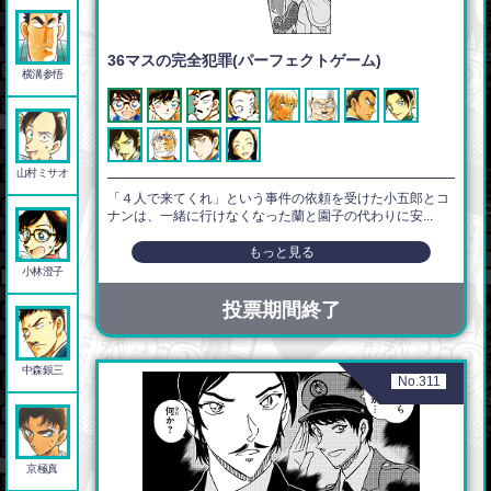
36マスの完全犯罪(パーフェクトゲーム)
横溝参悟
山村ミサオ
「４人で来てくれ」という事件の依頼を受けた小五郎とコ
ナンは、一緒に行けなくなった蘭と園子の代わりに安...
もっと見る
小林澄子
投票期間終了
中森銀三
No.311
京極真