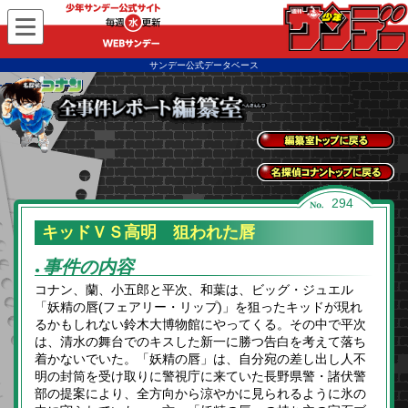
WEBサンデー
サンデー公式データベース
全事件レポートトッ
プに戻る
名探偵コナントップ
294
に戻る
キッドＶＳ高明 狙われた唇
事件の内容
●
コナン、蘭、小五郎と平次、和葉は、ビッグ・ジュエル
「妖精の唇(フェアリー・リップ)」を狙ったキッドが現れ
るかもしれない鈴木大博物館にやってくる。その中で平次
は、清水の舞台でのキスした新一に勝つ告白を考えて落ち
着かないでいた。「妖精の唇」は、自分宛の差し出し人不
明の封筒を受け取りに警視庁に来ていた長野県警・諸伏警
部の提案により、全方向から涼やかに見られるように氷の