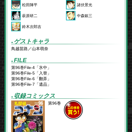
松田陣平
諸伏景光
萩原研二
中森銀三
鈴木次郎吉
ゲストキャラ
●
鳥越苗路／山本萌奈
FILE
●
第96巻File-4「氷中」
第96巻File-5「入替」
第96巻File-6「翻弄」
第96巻File-7「遺品」
収録コミックス
●
第96巻
この本を
買う！