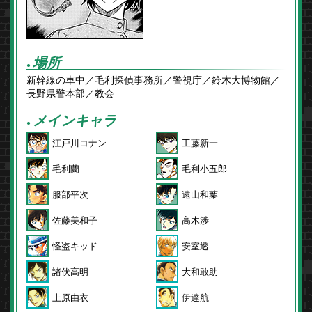
場所
●
新幹線の車中／毛利探偵事務所／警視庁／鈴木大博物館／
長野県警本部／教会
メインキャラ
●
江戸川コナン
工藤新一
毛利蘭
毛利小五郎
服部平次
遠山和葉
佐藤美和子
高木渉
怪盗キッド
安室透
諸伏高明
大和敢助
上原由衣
伊達航