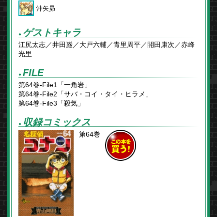
沖矢昴
ゲストキャラ
●
江尻太志／井田巌／大戸六輔／青里周平／開田康次／赤峰
光里
FILE
●
第64巻-File1「一角岩」
第64巻-File2「サバ・コイ・タイ・ヒラメ」
第64巻-File3「殺気」
収録コミックス
●
第64巻
この本を
買う！