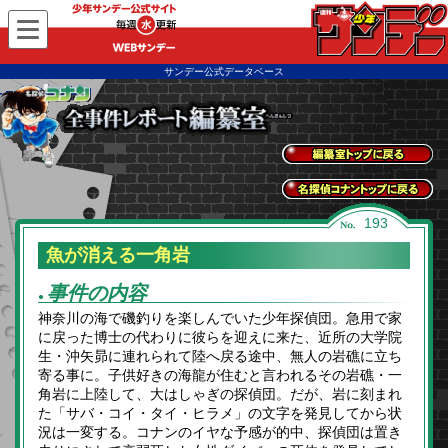
WEBサンデー
サンデー公式データベース
全事件レポートトッ
プに戻る
名探偵コナントップ
193
に戻る
魚が消える一角岩
事件の内容
●
神奈川の海で磯釣りを楽しんでいた少年探偵団。急用で家
に戻った博士の代わりに彼らを迎えに来た、近所の大学院
生・沖矢昴に連れられて陸へ戻る途中、無人の岩礁に立ち
寄る事に。子供好きの海龍が住むと言われるその岩礁・一
角岩に上陸して、大はしゃぎの探偵団。だが、岩に刻まれ
た「サバ・コイ・タイ・ヒラメ」の文字を発見してから状
況は一変する。コナンのイヤな予感が的中、探偵団は置き