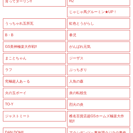
H2
育ってダーリン!!
じゃじゃ馬グルーミン★UP！
うっちゃれ五所瓦
虹色とうがらし
B・B
拳児
GS美神極楽大作戦!!
がんばれ元気
まことちゃん
ジーザス
ラフ
ぶっちぎり
究極超人あ～る
人魚の森
火の玉ボーイ
炎の転校生
TO-Y
烈火の炎
ジャストミート
椎名百貨店超GSホームズ極楽大作
戦!!
DAN DOH!!
アクシデンツ～事故調クジラの事件