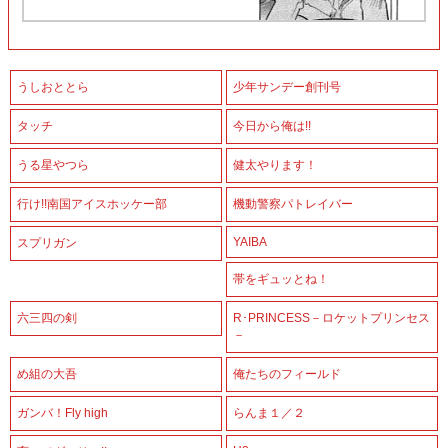
うしおととら
少年サンデー創刊号
タッチ
今日から俺は!!
うる星やつら
健太やります！
行け!!南国アイスホッケー部
機動警察パトレイバー
YAIBA
スプリガン
帯をギュッとね！
六三四の剣
R･PRINCESS－ロケットプリンセス
－
め組の大吾
俺たちのフィールド
ガンバ！Fly high
らんま１／２