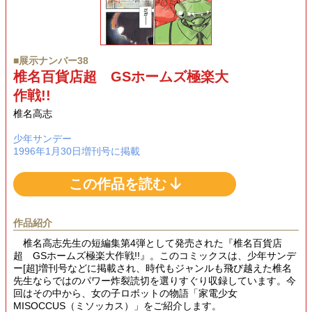
■展示ナンバー38
椎名百貨店超 GSホームズ極楽大
作戦!!
椎名高志
少年サンデー
1996年1月30日増刊号に掲載
この作品を読む
作品紹介
椎名高志先生の短編集第4弾として発売された『椎名百貨店
超 GSホームズ極楽大作戦!!』。このコミックスは、少年サンデ
ー[超]増刊号などに掲載され、時代もジャンルも飛び越えた椎名
先生ならではのパワー炸裂読切を選りすぐり収録しています。今
回はその中から、女の子ロボットの物語「家電少女
MISOCCUS（ミソッカス）」をご紹介します。