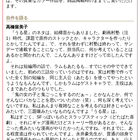
は、その貴重なカラー作品を、雑誌掲載時のままでご覧いただけ
ます。
自作を語る
高橋留美子
『うる星』のネタは、結構昔からありました。劇画村塾（注
1）時代、課題で原作のストックとか、キャラクターを作ったり
とかしてたんですよ。で、それを使わずに村塾は終わって、サン
デーで連載することになって、担当氏に、何か考えていることは
あるかと聞かれたんで、こんなんありますけどって出したんです
よ。
それは短編用の話で、ラムもあたるも…すでにその中でできて
いました。初めの三話分っていうのはですね、実は村塾で作って
いた全く別の短編を、同じ主人公（あたる）を使ってやったとい
うようなもんなんです。しかもラムはゲストキャラで、主役はあ
くまであたるのつもりでした。
「鬼の女の子と鬼ごっこをするのだぁ～」とかなんとか、何で
そんなにバカなことを思いついたのか（笑）。何も深く考えてい
ないですね。私はあんまり複雑なことを考えるのは好きじゃない
みたいで。三題噺みたいなものなんですよ『うる星』は。
私はすごく、SFっぽいものとスラップスティック（どたばた喜
劇）、それにギャグ漫画だけどストーリー性があるとか、そんな
ごった煮みたいな漫画がやりたかったんですね。それまでに、あ
る程度道は作られていたんですよ。永井豪先生が、普通の頭身で
ギャグ漫画をやった最初の人だったと思うのですが。あと、山上