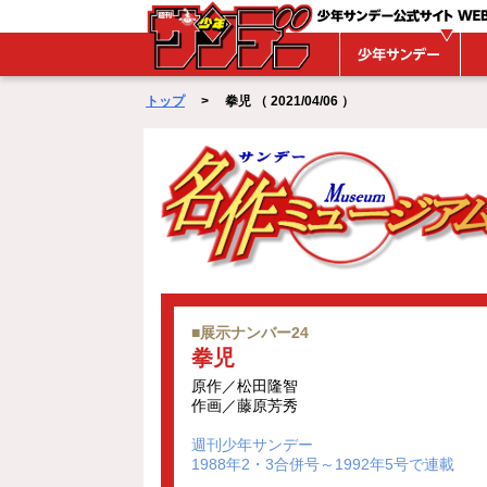
WEBサンデー
トップ
> 拳児 （ 2021/04/06 ）
■展示ナンバー24
拳児
原作／松田隆智
作画／藤原芳秀
週刊少年サンデー
1988年2・3合併号～1992年5号で連載