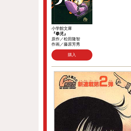
小学館文庫
『拳児』
原作／松田隆智
作画／藤原芳秀
購入