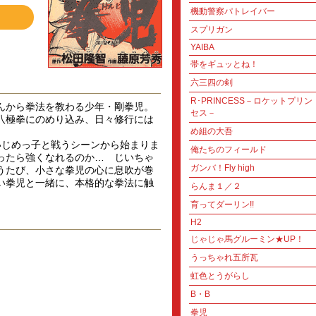
機動警察パトレイバー
スプリガン
YAIBA
帯をギュッとね！
六三四の剣
R･PRINCESS－ロケットプリン
んから拳法を教わる少年・剛拳児。
セス－
八極拳にのめり込み、日々修行には
め組の大吾
じめっ子と戦うシーンから始まりま
俺たちのフィールド
ったら強くなれるのか… じいちゃ
ガンバ！Fly high
うたび、小さな拳児の心に息吹が巻
い拳児と一緒に、本格的な拳法に触
らんま１／２
育ってダーリン!!
H2
じゃじゃ馬グルーミン★UP！
うっちゃれ五所瓦
虹色とうがらし
B・B
拳児