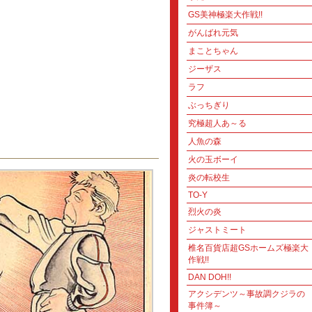
GS美神極楽大作戦!!
がんばれ元気
まことちゃん
ジーザス
ラフ
ぶっちぎり
究極超人あ～る
人魚の森
火の玉ボーイ
炎の転校生
TO-Y
烈火の炎
ジャストミート
椎名百貨店超GSホームズ極楽大
作戦!!
DAN DOH!!
アクシデンツ～事故調クジラの
事件簿～