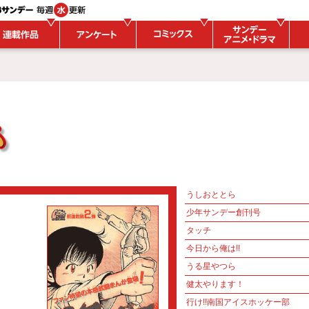
うしおととら
少年サンデー創刊号
タッチ
今日から俺は!!
うる星やつら
健太やります！
行け!!南国アイスホッケー部