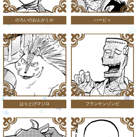
のろいのおんがくか
ハーピィ
はりとげマジロ
フランケンゾンビ