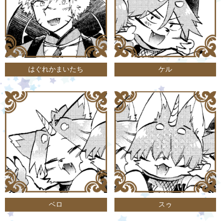
はぐれかまいたち
ケル
ベロ
スゥ