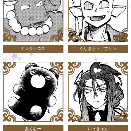
ミノタウロス
やしき手下ゴブリン
あくむー
いっきゅん