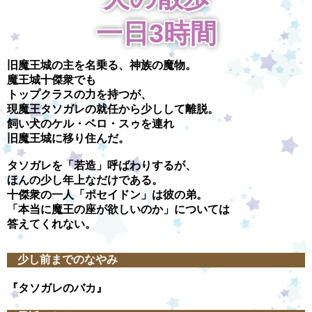
一日3時間
旧魔王城の主を名乗る、神族の魔物。
魔王城十傑衆でも
トップクラスの力を持つが、
現魔王タソガレの就任から少しして離脱。
飼い犬のケル・ベロ・スゥを連れ
旧魔王城に移り住んだ。
タソガレを「若造」呼ばわりするが、
ほんの少し年上なだけである。
十傑衆の一人「ポセイドン」は彼の弟。
「本当に魔王の座が欲しいのか」については
答えてくれない。
少し前までのなやみ
『タソガレのバカ』