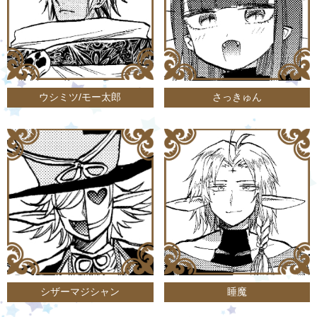
ウシミツ/モー太郎
さっきゅん
シザーマジシャン
睡魔