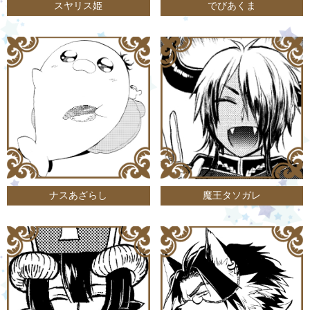
スヤリス姫
でびあくま
ナスあざらし
魔王タソガレ