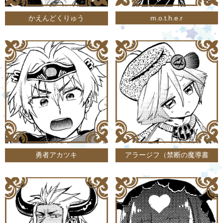
かえんどくりゅう
m.o.t.h.e.r
勇者アカツキ
アラージフ（禁断の魔導書