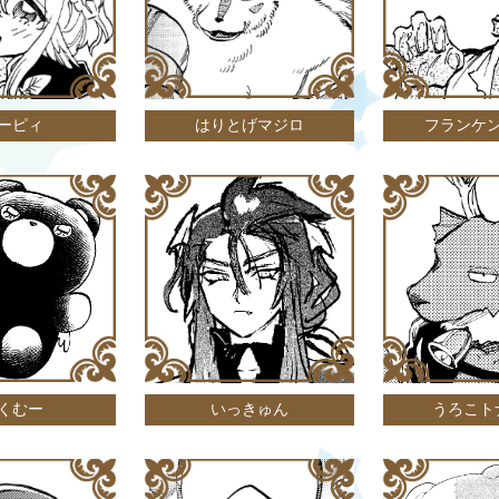
ーピィ
はりとげマジロ
フランケ
くむー
いっきゅん
うろこト