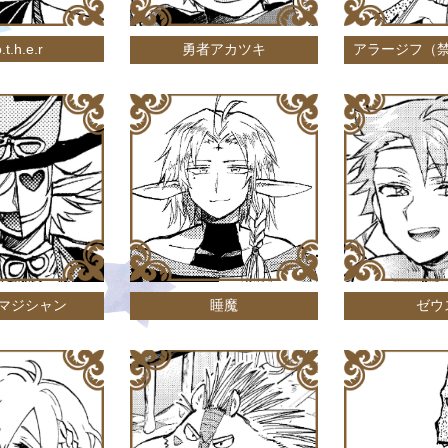
.t.h.e.r
勇者アカツキ
アラージフ（
マジシャン
睡魔
ゼウ