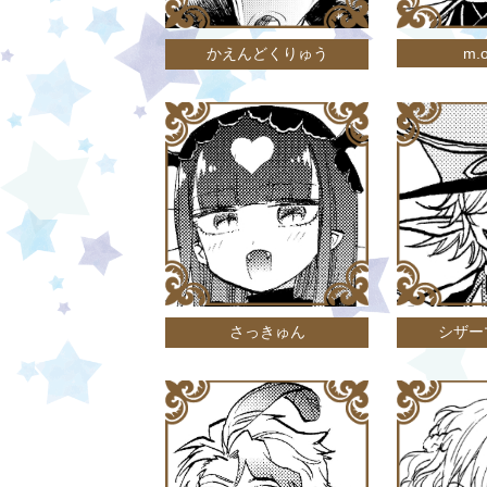
かえんどくりゅう
m.o
さっきゅん
シザー