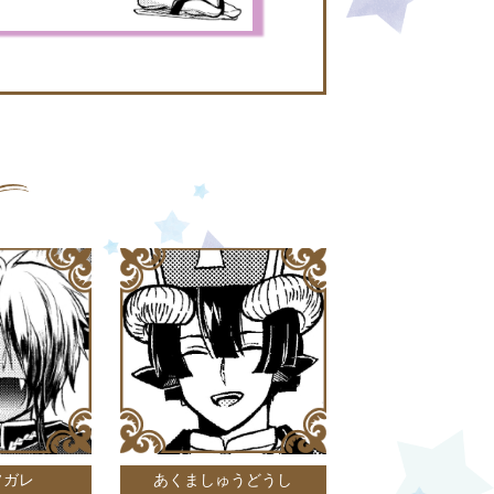
ソガレ
あくましゅうどうし