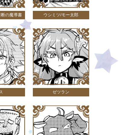
禁断の魔導書
ウシミツ/モー太郎
ス
ゼツラン