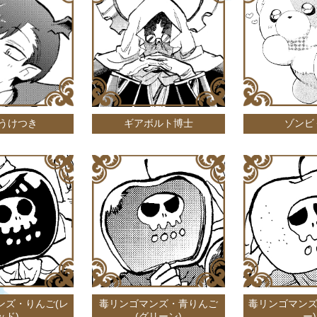
うけつき
ギアボルト博士
ゾンビ
ンズ・りんご(レ
毒リンゴマンズ・青りんご
毒リンゴマンズ
ッド)
(グリーン)
ー)