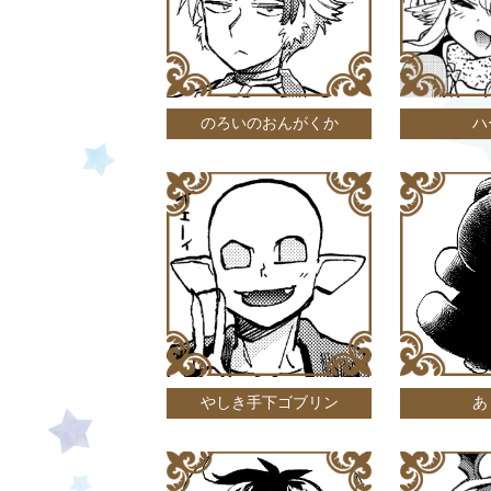
のろいのおんがくか
ハ
やしき手下ゴブリン
あ