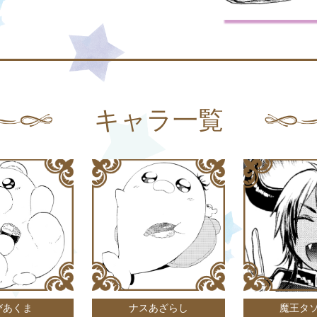
キャラ一覧
びあくま
ナスあざらし
魔王タ