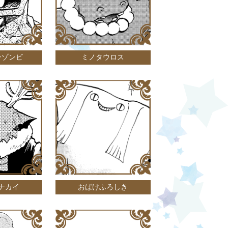
ンゾンビ
ミノタウロス
ナカイ
おばけふろしき