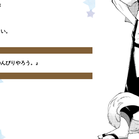
が
しい。
のんびりやろう。』