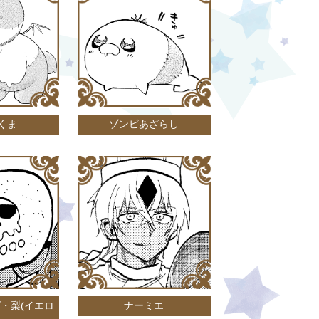
くま
ゾンビあざらし
・梨(イエロ
ナーミエ