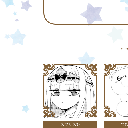
スヤリス姫
で