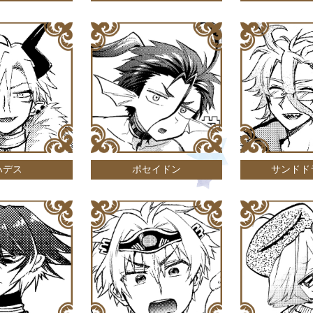
ハデス
ポセイドン
サンドド